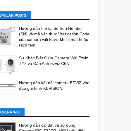
OPULAR POSTS
Hướng dẫn tìm lại Số Seri Number
(SN) và mã xác thực Verification Code
của camera wifi Ezviz khi bị mất hoặc
rách tem
Sự Khác Biệt Giữa Camera Wifi Ezviz
TY2 và Đàn Anh Ezviz C6N
Hướng dẫn kết nối camera EZVIZ vào
đầu ghi hình KBVISION
AMERA WIFI
Hướng dẫn cài đặt và sử dụng
Camera IPC-S22FP-IMOU trên điện