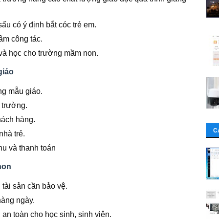
sấu có ý định bắt cóc trẻ em.
âm công tác.
và học cho trường mầm non.
giáo
ng mẫu giáo.
 trường.
hách hàng.
C
nhà trẻ.
u và thanh toán
non
 tài sản cần bảo vệ.
hàng ngày.
an toàn cho học sinh, sinh viên.