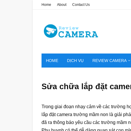
Home
About
Contact Us
HOME
DỊCH VỤ
REVIEW CAMERA
Sửa chữa lắp đặt cam
Trong giai đoạn nhạy cảm về các trường hợp
lắp đặt camera trường mầm non là giải phá
đã ra thông báo yêu cầu các trường mầm no
Phụ huynh có thể dễ dàng quan sát con mình