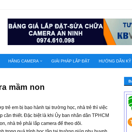
HÃNG CAMERA
GIẢI PHÁP LẮP ĐẶT
HƯỚNG DẪN KỸ
B
era mầm non
 trẻ em bị bạo hành tại trường học, nhà trẻ thì việc
p cần thiết. Đặc biệt là khi Ủy ban nhân dân TPHCM
n, nhà trẻ phải lắp camera để theo dõi.
 trong quá trình học tập tại trường giúp phụ huynh