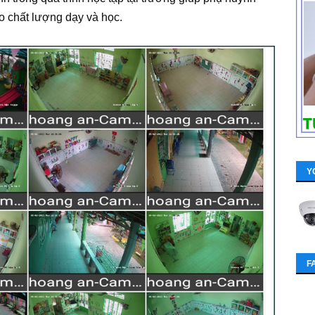
o chất lượng dạy và học.
Y
F