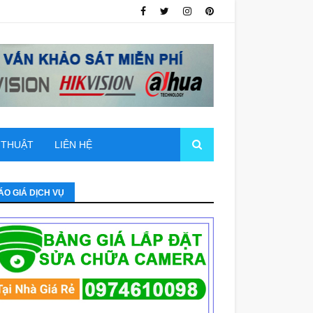
 THUẬT
LIÊN HỆ
ÁO GIÁ DỊCH VỤ