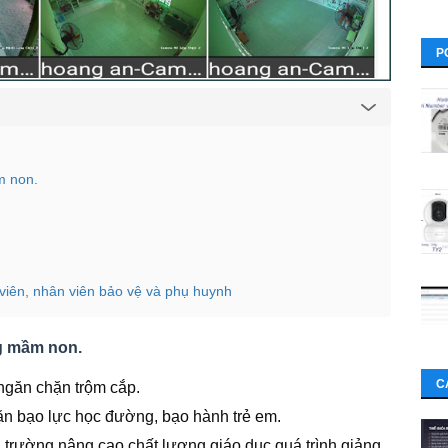
P
m non.
viên, nhân viên bảo vệ và phụ huynh
ng mầm non.
C
ngăn chặn trộm cắp.
n bạo lực học đường, bạo hành trẻ em.
 trường nâng cao chất lượng giáo dục quá trình giảng