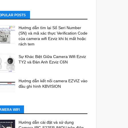
OPULAR POSTS
Hướng dẫn tìm lại Số Seri Number
(SN) và mã xác thực Verification Code
của camera wifi Ezviz khi bị mất hoặc
rách tem
Sự Khác Biệt Giữa Camera Wifi Ezviz
TY2 và Đàn Anh Ezviz C6N
Hướng dẫn kết nối camera EZVIZ vào
đầu ghi hình KBVISION
AMERA WIFI
Hướng dẫn cài đặt và sử dụng
Camera IPC-S22FP-IMOU trên điện