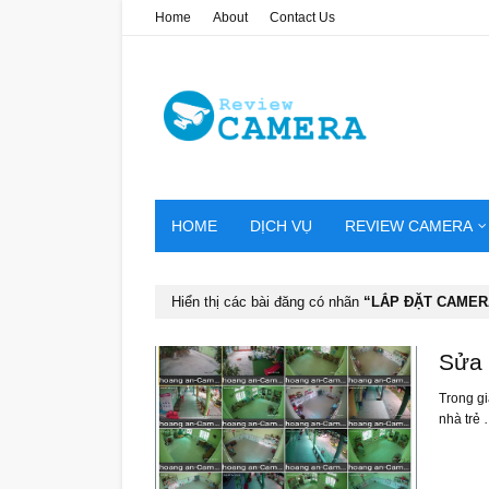
Home
About
Contact Us
HOME
DỊCH VỤ
REVIEW CAMERA
Hiển thị các bài đăng có nhãn
LẮP ĐẶT CAMER
Sửa 
Trong gi
nhà trẻ