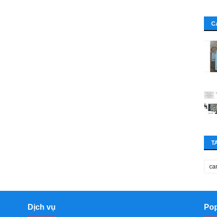
C
T
ca
Dịch vụ
Pop