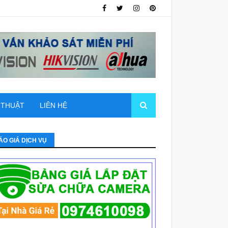
 THUẬT
LIÊN HỆ
ÁO GIÁ DỊCH VỤ