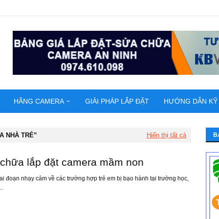
HÃNG CAMERA
GIẢI PHÁP LẮP ĐẶT
HƯỚNG DẪN KỸ
A NHÀ TRẺ
Hiển thị tất cả
B
chữa lắp đặt camera mầm non
ai đoạn nhạy cảm về các trường hợp trẻ em bị bạo hành tại trường học,
 …