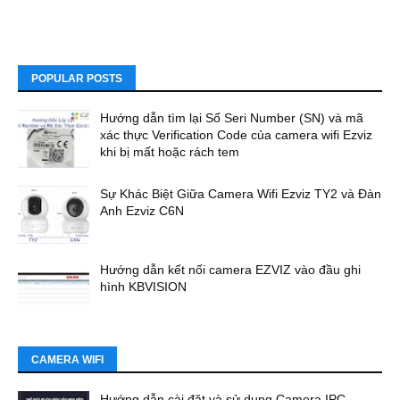
POPULAR POSTS
Hướng dẫn tìm lại Số Seri Number (SN) và mã
xác thực Verification Code của camera wifi Ezviz
khi bị mất hoặc rách tem
Sự Khác Biệt Giữa Camera Wifi Ezviz TY2 và Đàn
Anh Ezviz C6N
Hướng dẫn kết nối camera EZVIZ vào đầu ghi
hình KBVISION
CAMERA WIFI
Hướng dẫn cài đặt và sử dụng Camera IPC-