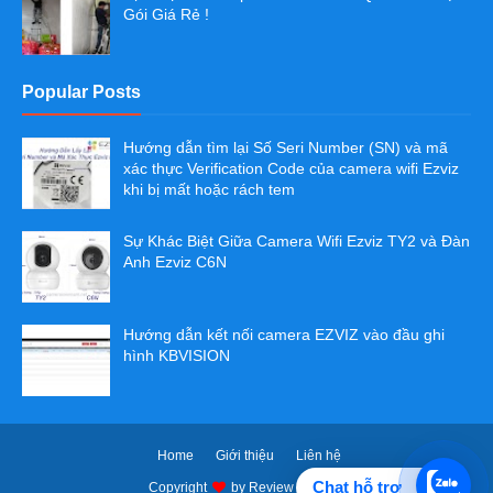
Gói Giá Rẻ !
Popular Posts
Hướng dẫn tìm lại Số Seri Number (SN) và mã
xác thực Verification Code của camera wifi Ezviz
khi bị mất hoặc rách tem
Sự Khác Biệt Giữa Camera Wifi Ezviz TY2 và Đàn
Anh Ezviz C6N
Hướng dẫn kết nối camera EZVIZ vào đầu ghi
hình KBVISION
Home
Giới thiệu
Liên hệ
Chat hỗ trợ
Copyright
by
Review Camera