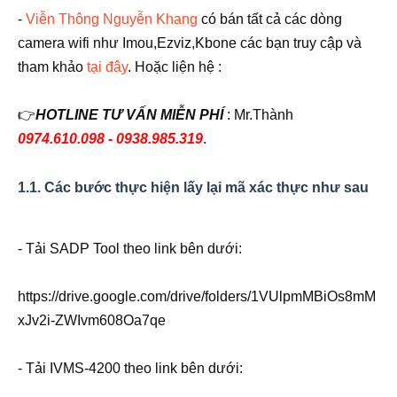
-
Viễn Thông Nguyễn Khang
có bán tất cả các dòng
camera wifi như Imou,Ezviz,Kbone các bạn truy cập và
tham khảo
tại đây
. Hoặc liện hệ :
👉
HOTLINE TƯ VẤN MIỄN PHÍ
: Mr.Thành
0974.610.098 - 0938.985.319
.
1.1. Các bước thực hiện lấy lại mã xác thực như sau
- Tải SADP Tool theo link bên dưới:
https://drive.google.com/drive/folders/1VUlpmMBiOs8mM
xJv2i-ZWIvm608Oa7qe
- Tải IVMS-4200 theo link bên dưới: