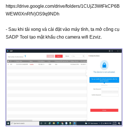
https://drive.google.com/drive/folders/1CUjZ3WtFkCP6B
WEWl0XnRfVjOS9q9NDh
- Sau khi tải xong và cài đặt vào máy tính, ta mở công cụ
SADP Tool tạo mật khẩu cho camera wifi Ezviz.