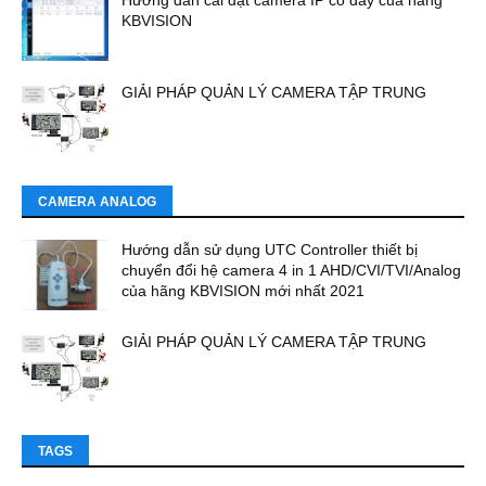
Hướng dẫn cài đặt camera IP có dây của hãng
KBVISION
GIẢI PHÁP QUẢN LÝ CAMERA TẬP TRUNG
CAMERA ANALOG
Hướng dẫn sử dụng UTC Controller thiết bị
chuyển đổi hệ camera 4 in 1 AHD/CVI/TVI/Analog
của hãng KBVISION mới nhất 2021
GIẢI PHÁP QUẢN LÝ CAMERA TẬP TRUNG
TAGS