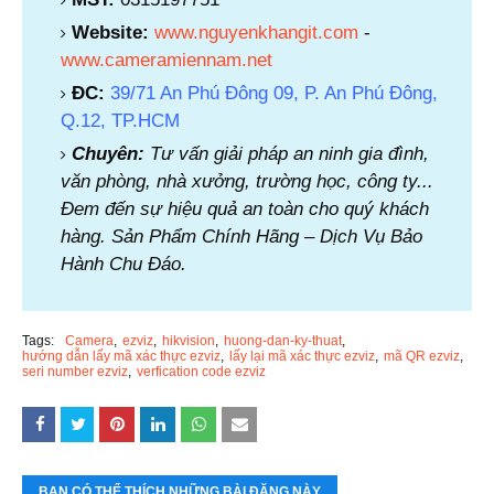
Website:
www.nguyenkhangit.com
-
www.cameramiennam.net
ĐC:
39/71 An Phú Đông 09, P. An Phú Đông,
Q.12, TP.HCM
Chuyên:
Tư vấn giải pháp an ninh gia đình,
văn phòng, nhà xưởng, trường học, công ty...
Đem đến sự hiệu quả an toàn cho quý khách
hàng. Sản Phẩm Chính Hãng – Dịch Vụ Bảo
Hành Chu Đáo.
Tags:
Camera
ezviz
hikvision
huong-dan-ky-thuat
hướng dẫn lấy mã xác thực ezviz
lấy lại mã xác thực ezviz
mã QR ezviz
seri number ezviz
verfication code ezviz
BẠN CÓ THỂ THÍCH NHỮNG BÀI ĐĂNG NÀY