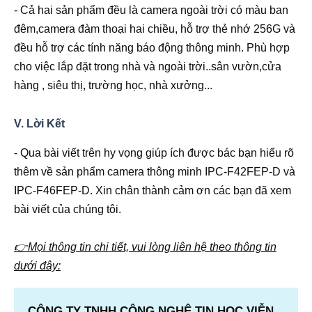
- Cả hai sản phẩm đều là camera ngoài trời có màu ban
đêm,camera đàm thoại hai chiều, hỗ trợ thẻ nhớ 256G và
đều hỗ trợ các tính năng báo động thông minh. Phù hợp
cho việc lắp đặt trong nhà và ngoài trời..sân vườn,cửa
hàng , siêu thị, trường học, nhà xưởng...
V. Lời Kết
- Qua bài viết trên hy vọng giúp ích được bác bạn hiểu rõ
thêm về sản phẩm camera thông minh IPC-F42FEP-D và
IPC-F46FEP-D. Xin chân thành cảm ơn các bạn đã xem
bài viết của chúng tôi.
👉Mọi thông tin chi tiết, vui lòng liên hệ theo thông tin
dưới đây:
CÔNG TY TNHH CÔNG NGHỆ TIN HỌC VIỄN