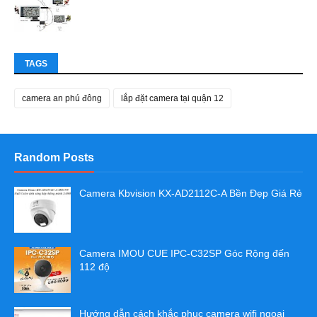
TAGS
camera an phú đông
lắp đặt camera tại quận 12
Random Posts
Camera Kbvision KX-AD2112C-A Bền Đẹp Giá Rẻ
Camera IMOU CUE IPC-C32SP Góc Rộng đến
112 độ
Hướng dẫn cách khắc phục camera wifi ngoại