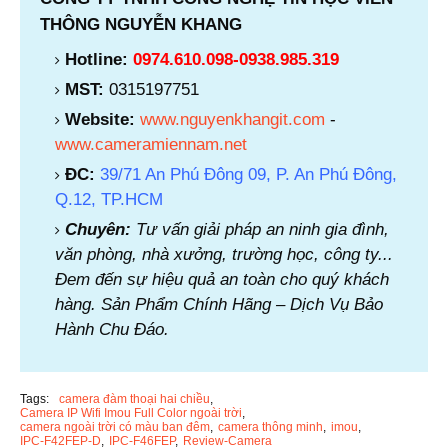
THÔNG NGUYỄN KHANG
Hotline:
0974.610.098-0938.985.319
MST:
0315197751
Website:
www.nguyenkhangit.com
-
www.cameramiennam.net
ĐC:
39/71 An Phú Đông 09, P. An Phú Đông,
Q.12, TP.HCM
Chuyên:
Tư vấn giải pháp an ninh gia đình,
văn phòng, nhà xưởng, trường học, công ty...
Đem đến sự hiệu quả an toàn cho quý khách
hàng. Sản Phẩm Chính Hãng – Dịch Vụ Bảo
Hành Chu Đáo.
Tags:
camera đàm thoại hai chiều
Camera IP Wifi Imou Full Color ngoài trời
camera ngoài trời có màu ban đêm
camera thông minh
imou
IPC-F42FEP-D
IPC-F46FEP
Review-Camera