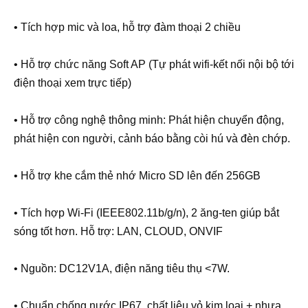
• Tích hợp mic và loa, hỗ trợ đàm thoại 2 chiều
• Hỗ trợ chức năng Soft AP (Tự phát wifi-kết nối nội bộ tới
điện thoại xem trực tiếp)
• Hỗ trợ công nghệ thông minh: Phát hiện chuyển động,
phát hiện con người, cảnh báo bằng còi hú và đèn chớp.
• Hỗ trợ khe cắm thẻ nhớ Micro SD lên đến 256GB
• Tích hợp Wi-Fi (IEEE802.11b/g/n), 2 ăng-ten giúp bắt
sóng tốt hơn. Hỗ trợ: LAN, CLOUD, ONVIF
• Nguồn: DC12V1A, điện năng tiêu thụ <7W.
• Chuẩn chống nước IP67, chất liệu vỏ kim loại + nhựa