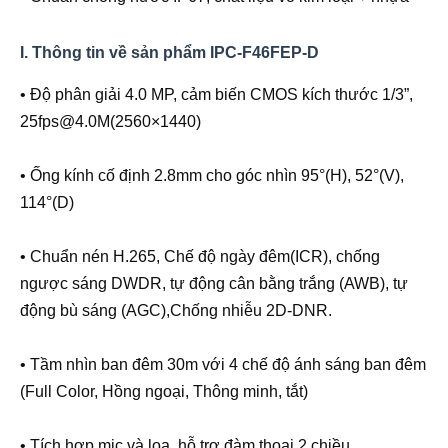
I. Thông tin về sản phẩm IPC-F46FEP-D
• Độ phân giải 4.0 MP, cảm biến CMOS kích thước 1/3”,
25fps@4.0M(2560×1440)
• Ống kính cố định 2.8mm cho góc nhìn 95°(H), 52°(V),
114°(D)
• Chuẩn nén H.265, Chế độ ngày đêm(ICR), chống
ngược sáng DWDR, tự động cân bằng trắng (AWB), tự
động bù sáng (AGC),Chống nhiễu 2D-DNR.
• Tầm nhìn ban đêm 30m với 4 chế độ ánh sáng ban đêm
(Full Color, Hồng ngoại, Thông minh, tắt)
• Tích hợp mic và loa, hỗ trợ đàm thoại 2 chiều