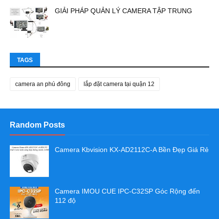
GIẢI PHÁP QUẢN LÝ CAMERA TẬP TRUNG
TAGS
camera an phú đông
lắp đặt camera tại quận 12
Random Posts
Camera Kbvision KX-AD2112C-A Bền Đẹp Giá Rẻ
Camera IMOU CUE IPC-C32SP Góc Rộng đến
112 độ