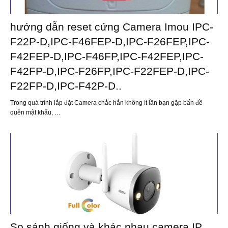
hướng dẫn reset cứng Camera Imou IPC-
F22P-D,IPC-F46FEP-D,IPC-F26FEP,IPC-
F42FEP-D,IPC-F46FP,IPC-F42FEP,IPC-
F42FP-D,IPC-F26FP,IPC-F22FEP-D,IPC-
F22FP-D,IPC-F42P-D..
Trong quá trình lắp đặt Camera chắc hẳn không ít lần bạn gặp bấn đề
quên mật khẩu, …
So sánh giống và khác nhau camera IP