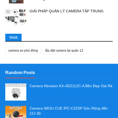
GIẢI PHÁP QUẢN LÝ CAMERA TẬP TRUNG
TAGS
camera an phú đông
lắp đặt camera tại quận 12
Random Posts
Camera Kbvision KX-AD2112C-A Bền Đẹp Giá Rẻ
Camera IMOU CUE IPC-C32SP Góc Rộng đến
112 độ