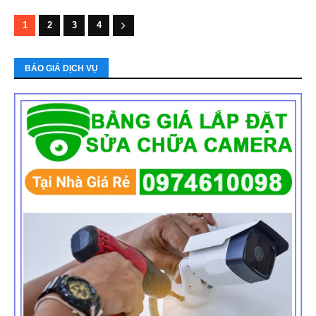
1
2
3
4
BÁO GIÁ DỊCH VỤ