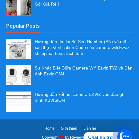
Gói Giá Rẻ !
Popular Posts
Hướng dẫn tìm lại Số Seri Number (SN) và mã
xác thực Verification Code của camera wifi Ezviz
khi bị mất hoặc rách tem
Sự Khác Biệt Giữa Camera Wifi Ezviz TY2 và Đàn
Anh Ezviz C6N
Hướng dẫn kết nối camera EZVIZ vào đầu ghi
hình KBVISION
Home
Giới thiệu
Liên hệ
Chat hỗ trợ
Copyright
by
Review Camera