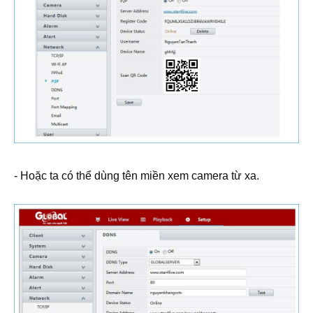
- Hoặc ta có thể dùng tên miền xem camera từ xa.