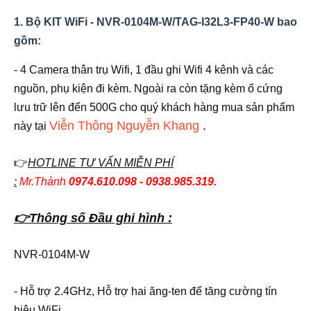
1. Bộ KIT WiFi - NVR-0104M-W/TAG-I32L3-FP40-W bao
gồm:
- 4 Camera thân trụ Wifi, 1 đầu ghi Wifi 4 kênh và các
nguồn, phụ kiện đi kèm. Ngoài ra còn tặng kèm ổ cứng
lưu trữ lên đến 500G cho quý khách hàng mua sản phẩm
Viễn Thông Nguyễn Khang
.
này tại
👉
HOTLINE TƯ VẤN MIỄN PHÍ
:
Mr.Thành
0974.610.098 - 0938.985.319.
👉Thông số Đầu ghi hình :
NVR-0104M-W
- Hỗ trợ 2.4GHz, Hỗ trợ hai ăng-ten để tăng cường tín
hiệu WiFi.