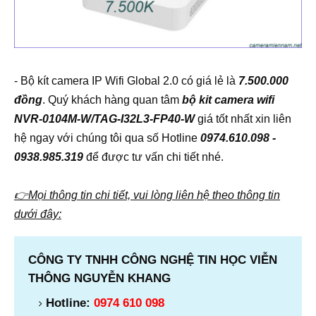
- Bộ kít camera IP Wifi Global 2.0 có giá lẻ là
7.500.000
đồng
. Quý khách hàng quan tâm
bộ kit camera wifi
NVR-0104M-W/TAG-I32L3-FP40-W
giá tốt nhất xin liên
hệ ngay với chúng tôi qua số Hotline
0974.610.098 -
0938.985.319
để được tư vấn chi tiết nhé.
👉Mọi thông tin chi tiết, vui lòng liên hệ theo thông tin
dưới đây:
CÔNG TY TNHH CÔNG NGHỆ TIN HỌC VIỄN
THÔNG NGUYỄN KHANG
Hotline:
0974 610 098