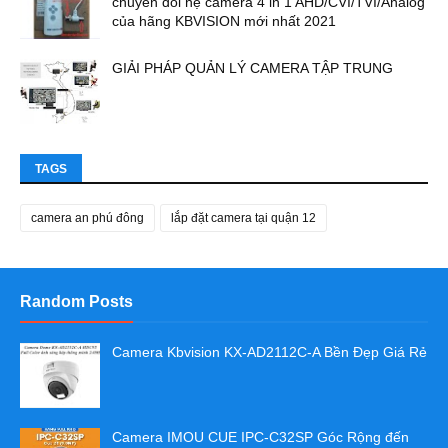
chuyển đổi hệ camera 4 in 1 AHD/CVI/TVI/Analog
của hãng KBVISION mới nhất 2021
GIẢI PHÁP QUẢN LÝ CAMERA TẬP TRUNG
TAGS
camera an phú đông
lắp đặt camera tại quận 12
Random Posts
Camera Kbvision KX-AD2112C-A Bền Đẹp Giá Rẻ
Camera IMOU CUE IPC-C32SP Góc Rộng đến