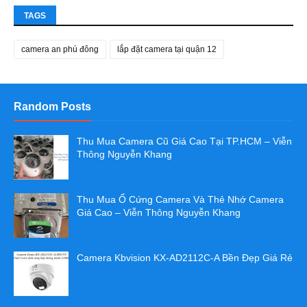
TAGS
camera an phú đông
lắp đặt camera tại quận 12
Random Posts
Thu Mua Camera Cũ Giá Cao Tại TP.HCM – Viễn
Thông Nguyễn Khang
Thu Mua Ổ Cứng Camera Và Thẻ Nhớ Camera
Giá Cao – Viễn Thông Nguyễn Khang
Camera Kbvision KX-AD2112C-A Bền Đẹp Giá Rẻ