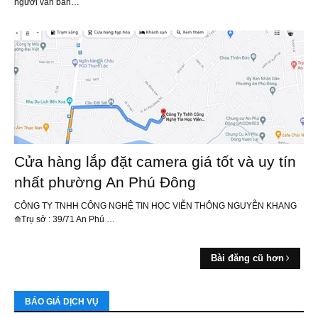
người vẫn băn…
Cửa hàng lắp đặt camera giá tốt và uy tín
nhất phường An Phú Đông
CÔNG TY TNHH CÔNG NGHỆ TIN HỌC VIỄN THÔNG NGUYỄN KHANG
⟰Trụ sở : 39/71 An Phú …
Bài đăng cũ hơn
BÁO GIÁ DỊCH VỤ