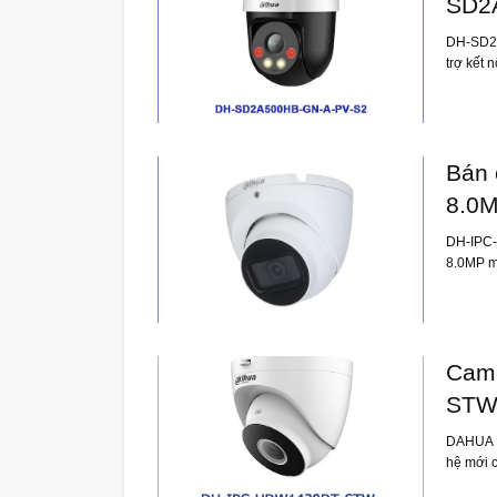
SD2
DH-SD2A
trợ kết 
Bán 
8.0
DH-IPC-
8.0MP 
Cam
ST
DAHUA D
hệ mới 