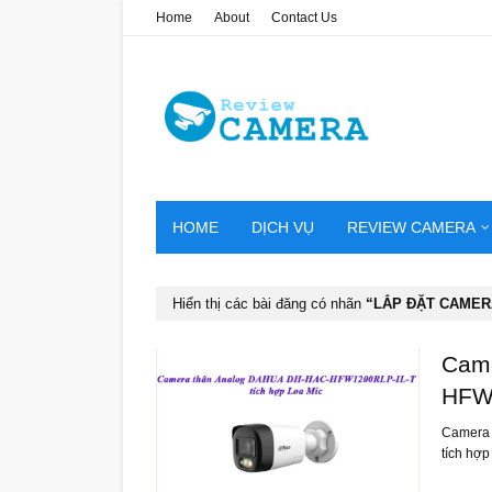
Home
About
Contact Us
HOME
DỊCH VỤ
REVIEW CAMERA
Hiển thị các bài đăng có nhãn
LẮP ĐẶT CAMER
Came
HFW1
Camera 
tích hợ