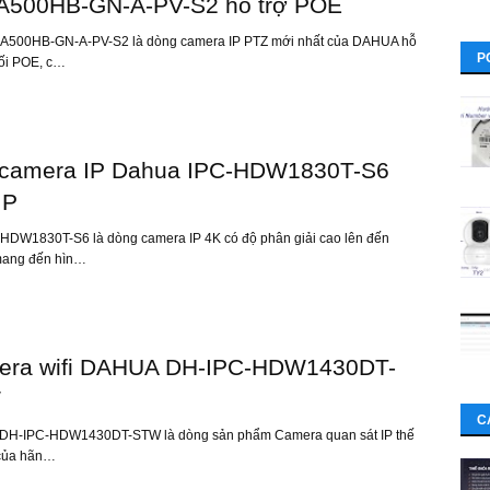
A500HB-GN-A-PV-S2 hỗ trợ POE
500HB-GN-A-PV-S2 là dòng camera IP PTZ mới nhất của DAHUA hỗ
P
nối POE, c…
camera IP Dahua IPC-HDW1830T-S6
MP
HDW1830T-S6 là dòng camera IP 4K có độ phân giải cao lên đến
mang đến hìn…
era wifi DAHUA DH-IPC-HDW1430DT-
W
C
H-IPC-HDW1430DT-STW là dòng sản phẩm Camera quan sát IP thế
của hãn…