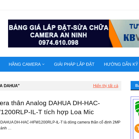
HÃNG CAMERA
GIẢI PHÁP LẮP ĐẶT
HƯỚNG DẪN KỸ
A DAHUA
Hiển thị tất cả
B
ra thân Analog DAHUA DH-HAC-
200RLP-IL-T tích hợp Loa Mic
DAHUA DH-HAC-HFW1200RLP-IL-T là dòng camera thân cố định 2MP
p ánh …