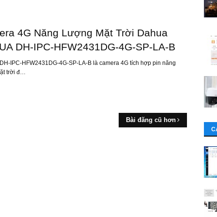
ra 4G Năng Lượng Mặt Trời Dahua
UA DH-IPC-HFW2431DG-4G-SP-LA-B
H-IPC-HFW2431DG-4G-SP-LA-B là camera 4G tích hợp pin năng
ặt trời đ…
Bài đăng cũ hơn
C