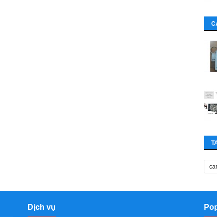
C
T
ca
Dịch vụ
Pop