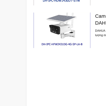
Came
DAH
DAHUA D
lượng m