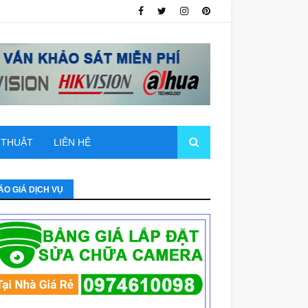
 THUẬT
LIÊN HỆ
ÁO GIÁ DỊCH VỤ