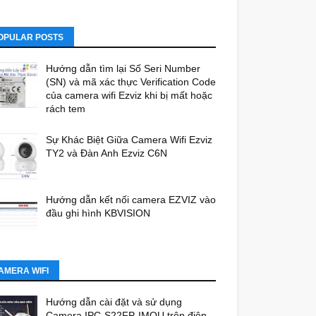
OPULAR POSTS
Hướng dẫn tìm lại Số Seri Number
(SN) và mã xác thực Verification Code
của camera wifi Ezviz khi bị mất hoặc
rách tem
Sự Khác Biệt Giữa Camera Wifi Ezviz
TY2 và Đàn Anh Ezviz C6N
Hướng dẫn kết nối camera EZVIZ vào
đầu ghi hình KBVISION
AMERA WIFI
Hướng dẫn cài đặt và sử dụng
Camera IPC-S22FP-IMOU trên điện