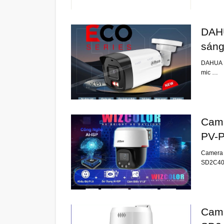
DAHU
sáng
DAHUA D
mic …
Cam
PV-P
Camera
SD2C40
Cam