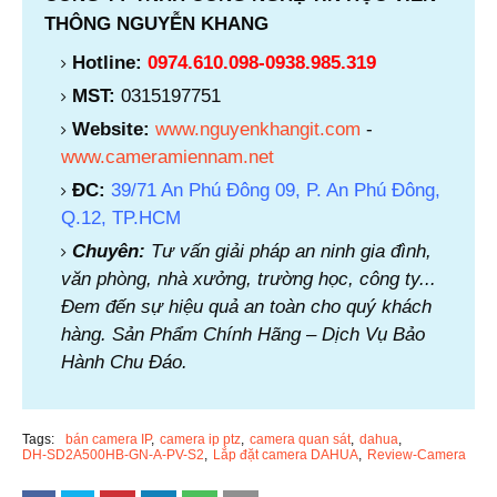
THÔNG NGUYỄN KHANG
Hotline:
0974.610.098-0938.985.319
MST:
0315197751
Website:
www.nguyenkhangit.com
-
www.cameramiennam.net
ĐC:
39/71 An Phú Đông 09, P. An Phú Đông,
Q.12, TP.HCM
Chuyên:
Tư vấn giải pháp an ninh gia đình,
văn phòng, nhà xưởng, trường học, công ty...
Đem đến sự hiệu quả an toàn cho quý khách
hàng. Sản Phẩm Chính Hãng – Dịch Vụ Bảo
Hành Chu Đáo.
Tags:
bán camera IP
camera ip ptz
camera quan sát
dahua
DH-SD2A500HB-GN-A-PV-S2
Lắp đặt camera DAHUA
Review-Camera