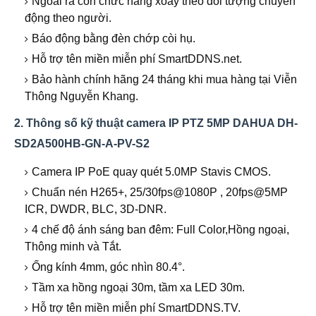
Ngoài ra còn chức năng xoay theo đối tượng chuyển
động theo người.
Báo động bằng đèn chớp còi hụ.
Hỗ trợ tên miền miễn phí SmartDDNS.net.
Bảo hành chính hãng 24 tháng khi mua hàng tại Viễn
Thông Nguyễn Khang.
2. Thông số kỹ thuật camera IP PTZ 5MP DAHUA DH-
SD2A500HB-GN-A-PV-S2
Camera IP PoE quay quét 5.0MP Stavis CMOS.
Chuẩn nén H265+, 25/30fps@1080P , 20fps@5MP
ICR, DWDR, BLC, 3D-DNR.
4 chế độ ánh sáng ban đêm: Full Color,Hồng ngoại,
Thông minh và Tắt.
Ống kính 4mm, góc nhìn 80.4°.
Tầm xa hồng ngoại 30m, tầm xa LED 30m.
Hỗ trợ tên miền miễn phí SmartDDNS.TV.