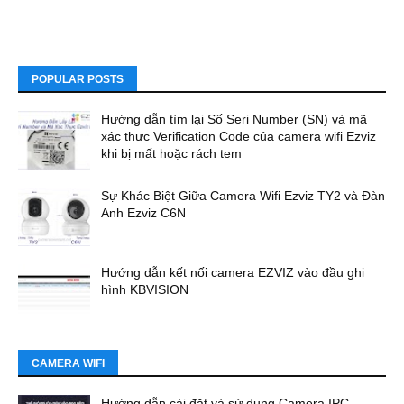
POPULAR POSTS
Hướng dẫn tìm lại Số Seri Number (SN) và mã
xác thực Verification Code của camera wifi Ezviz
khi bị mất hoặc rách tem
Sự Khác Biệt Giữa Camera Wifi Ezviz TY2 và Đàn
Anh Ezviz C6N
Hướng dẫn kết nối camera EZVIZ vào đầu ghi
hình KBVISION
CAMERA WIFI
Hướng dẫn cài đặt và sử dụng Camera IPC-