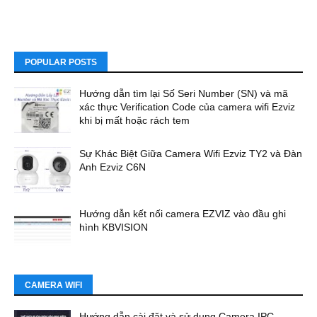
POPULAR POSTS
Hướng dẫn tìm lại Số Seri Number (SN) và mã
xác thực Verification Code của camera wifi Ezviz
khi bị mất hoặc rách tem
Sự Khác Biệt Giữa Camera Wifi Ezviz TY2 và Đàn
Anh Ezviz C6N
Hướng dẫn kết nối camera EZVIZ vào đầu ghi
hình KBVISION
CAMERA WIFI
Hướng dẫn cài đặt và sử dụng Camera IPC-