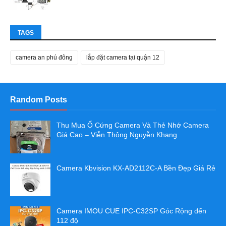
TAGS
camera an phú đông
lắp đặt camera tại quận 12
Random Posts
Thu Mua Ổ Cứng Camera Và Thẻ Nhớ Camera
Giá Cao – Viễn Thông Nguyễn Khang
Camera Kbvision KX-AD2112C-A Bền Đẹp Giá Rẻ
Camera IMOU CUE IPC-C32SP Góc Rộng đến
112 độ