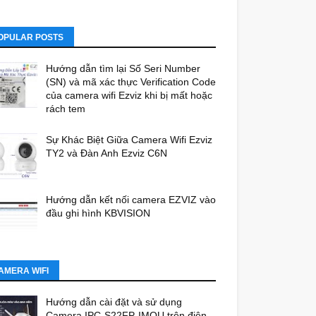
OPULAR POSTS
Hướng dẫn tìm lại Số Seri Number
(SN) và mã xác thực Verification Code
của camera wifi Ezviz khi bị mất hoặc
rách tem
Sự Khác Biệt Giữa Camera Wifi Ezviz
TY2 và Đàn Anh Ezviz C6N
Hướng dẫn kết nối camera EZVIZ vào
đầu ghi hình KBVISION
AMERA WIFI
Hướng dẫn cài đặt và sử dụng
Camera IPC-S22FP-IMOU trên điện