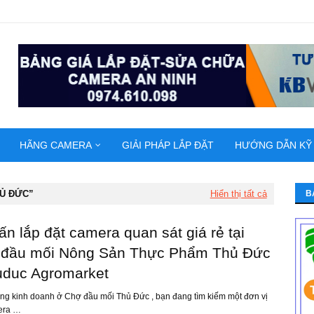
HÃNG CAMERA
GIẢI PHÁP LẮP ĐẶT
HƯỚNG DẪN KỸ
Ủ ĐỨC
Hiển thị tất cả
B
ấn lắp đặt camera quan sát giá rẻ tại
đầu mối Nông Sản Thực Phẩm Thủ Đức
uduc Agromarket
ang kinh doanh ở Chợ đầu mối Thủ Đức , bạn đang tìm kiếm một đơn vị
era …