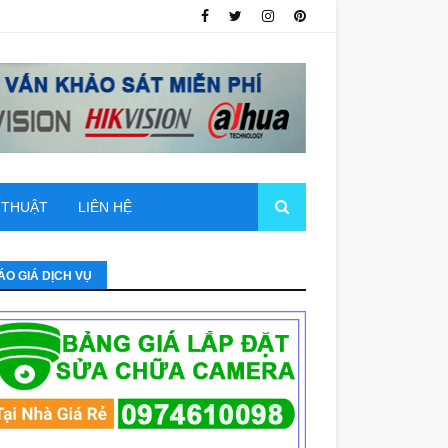
 THUẬT
LIÊN HỆ
ÁO GIÁ DỊCH VỤ