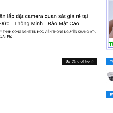
ấn lắp đặt camera quan sát giá rẻ tại
Đức - Thông Minh - Bảo Mật Cao
Y TNHH CÔNG NGHỆ TIN HỌC VIỄN THÔNG NGUYỄN KHANG ⟰Trụ
/71 An Phú …
Bài đăng cũ hơn
Y
F