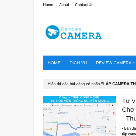
Home
About
Contact Us
HOME
DỊCH VỤ
REVIEW CAMERA
Hiển thị các bài đăng có nhãn
LẮP CAMERA TH
Tư v
Chợ 
- Th
- Bạn đ
lắp cam