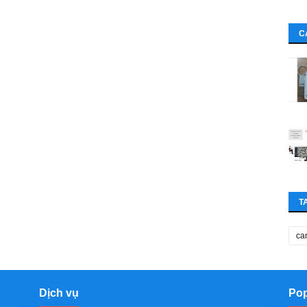
C
T
ca
Dịch vụ
Pop