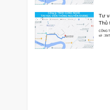
Tư v
Thủ 
CÔNG T
sở : 39