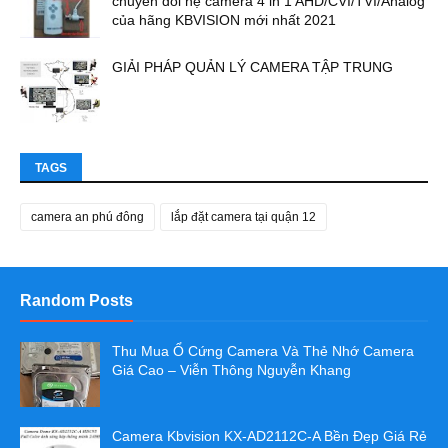
chuyển đổi hệ camera 4 in 1 AHD/CVI/TVI/Analog
của hãng KBVISION mới nhất 2021
GIẢI PHÁP QUẢN LÝ CAMERA TẬP TRUNG
TAGS
camera an phú đông
lắp đặt camera tại quận 12
Random Posts
Thu Mua Ổ Cứng Camera Và Thẻ Nhớ Camera
Giá Cao – Viễn Thông Nguyễn Khang
Camera Kbvision KX-AD2112C-A Bền Đẹp Giá Rẻ