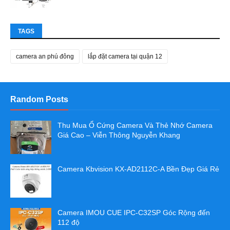
TAGS
camera an phú đông
lắp đặt camera tại quận 12
Random Posts
Thu Mua Ổ Cứng Camera Và Thẻ Nhớ Camera
Giá Cao – Viễn Thông Nguyễn Khang
Camera Kbvision KX-AD2112C-A Bền Đẹp Giá Rẻ
Camera IMOU CUE IPC-C32SP Góc Rộng đến
112 độ