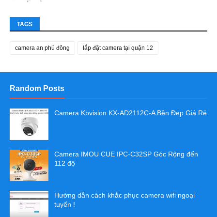
TAGS
camera an phú đông
lắp đặt camera tại quận 12
Random Posts
Camera Kbvision KX-AD2112C-A Bền Đẹp Giá Rẻ
Camera IMOU CUE IPC-C32SP Góc Rộng đến
112 độ
Hướng dẫn cách khắc phục camera wifi ngoại
tuyến !