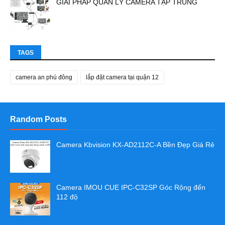
GIẢI PHÁP QUẢN LÝ CAMERA TẬP TRUNG
TAGS
camera an phú đông
lắp đặt camera tại quận 12
Random Posts
Camera Kbvision KX-AD2112C-A Bền Đẹp Giá Rẻ
Camera IMOU CUE IPC-C32SP Góc Rộng đến
112 độ