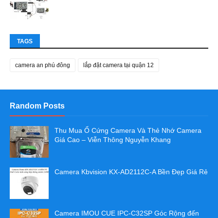
TAGS
camera an phú đông
lắp đặt camera tại quận 12
Random Posts
Thu Mua Ổ Cứng Camera Và Thẻ Nhớ Camera
Giá Cao – Viễn Thông Nguyễn Khang
Camera Kbvision KX-AD2112C-A Bền Đẹp Giá Rẻ
Camera IMOU CUE IPC-C32SP Góc Rộng đến