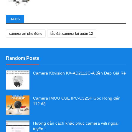
TAGS
camera an phú đông
lắp đặt camera tại quận 12
Random Posts
Camera Kbvision KX-AD2112C-A Bền Đẹp Giá Rẻ
Camera IMOU CUE IPC-C32SP Góc Rộng đến
112 độ
Hướng dẫn cách khắc phục camera wifi ngoại
tuyến !