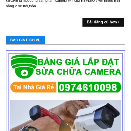
KBONE là một dòng sản phẩm camera wifi của KBVISION với nhiều tính
năng vượt trội,thôn…
Bài đăng cũ hơn
BÁO GIÁ DỊCH VỤ