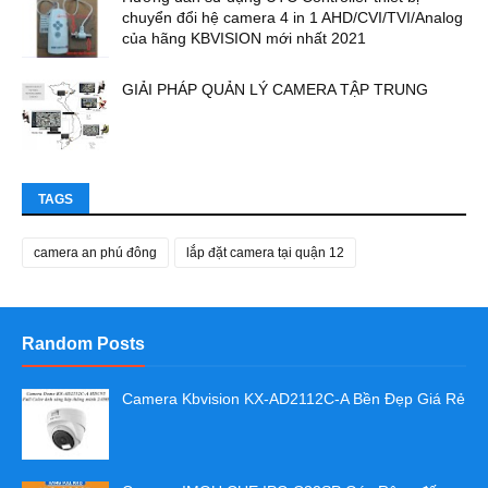
chuyển đổi hệ camera 4 in 1 AHD/CVI/TVI/Analog
của hãng KBVISION mới nhất 2021
GIẢI PHÁP QUẢN LÝ CAMERA TẬP TRUNG
TAGS
camera an phú đông
lắp đặt camera tại quận 12
Random Posts
Camera Kbvision KX-AD2112C-A Bền Đẹp Giá Rẻ