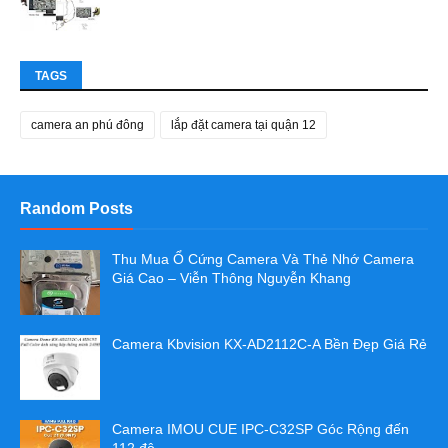
TAGS
camera an phú đông
lắp đặt camera tại quận 12
Random Posts
Thu Mua Ổ Cứng Camera Và Thẻ Nhớ Camera
Giá Cao – Viễn Thông Nguyễn Khang
Camera Kbvision KX-AD2112C-A Bền Đẹp Giá Rẻ
Camera IMOU CUE IPC-C32SP Góc Rộng đến