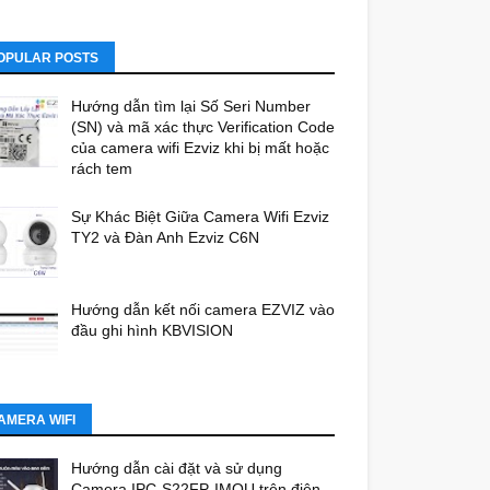
OPULAR POSTS
Hướng dẫn tìm lại Số Seri Number
(SN) và mã xác thực Verification Code
của camera wifi Ezviz khi bị mất hoặc
rách tem
Sự Khác Biệt Giữa Camera Wifi Ezviz
TY2 và Đàn Anh Ezviz C6N
Hướng dẫn kết nối camera EZVIZ vào
đầu ghi hình KBVISION
AMERA WIFI
Hướng dẫn cài đặt và sử dụng
Camera IPC-S22FP-IMOU trên điện