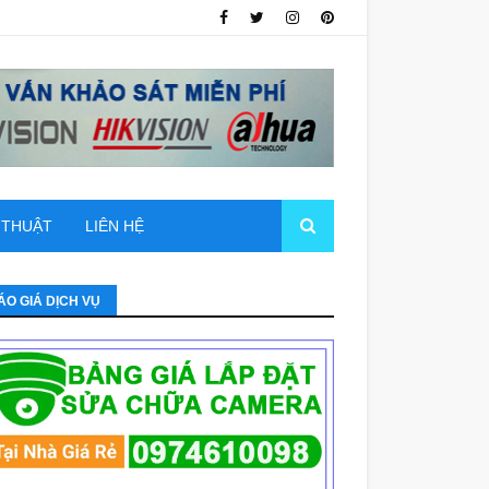
 THUẬT
LIÊN HỆ
ÁO GIÁ DỊCH VỤ