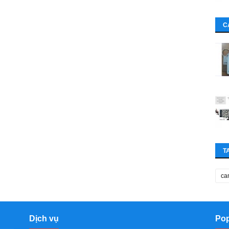
C
T
ca
Dịch vụ
Pop