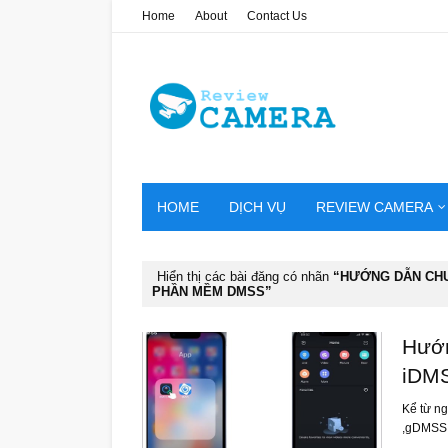
Home
About
Contact Us
HOME
DỊCH VỤ
REVIEW CAMERA
Hiển thị các bài đăng có nhãn
HƯỚNG DẪN CHU
PHẦN MỀM DMSS
Hướn
iDM
Kể từ n
,gDMSS