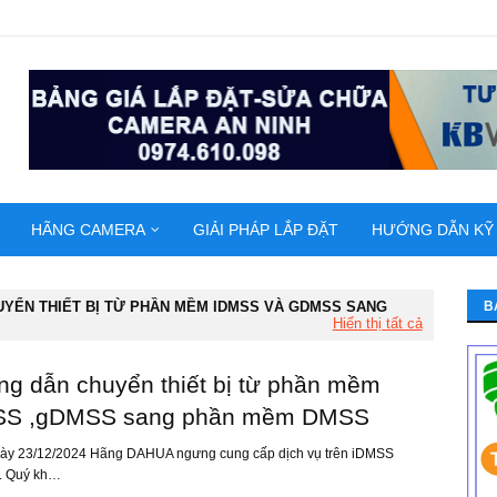
HÃNG CAMERA
GIẢI PHÁP LẮP ĐẶT
HƯỚNG DẪN KỸ
YỂN THIẾT BỊ TỪ PHẦN MỀM IDMSS VÀ GDMSS SANG
B
Hiển thị tất cả
g dẫn chuyển thiết bị từ phần mềm
SS ,gDMSS sang phần mềm DMSS
gày 23/12/2024 Hãng DAHUA ngưng cung cấp dịch vụ trên iDMSS
. Quý kh…