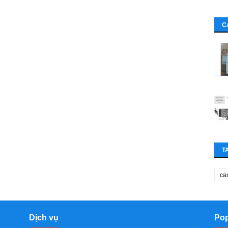
C
T
ca
Dịch vụ
Pop