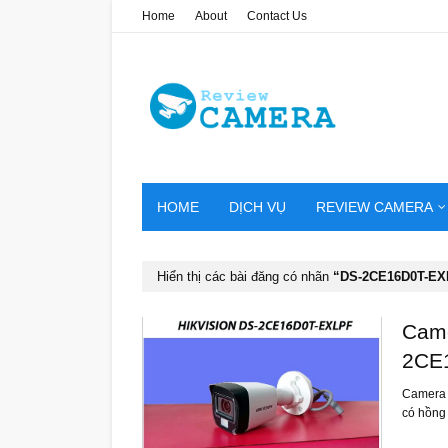
Home
About
Contact Us
HOME
DỊCH VỤ
REVIEW CAMERA
Hiển thị các bài đăng có nhãn
DS-2CE16D0T-EX
Came
2CE
Camera 
có hồn