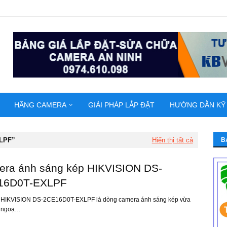
HÃNG CAMERA
GIẢI PHÁP LẮP ĐẶT
HƯỚNG DẪN KỸ
LPF
Hiển thị tất cả
B
ra ánh sáng kép HIKVISION DS-
16D0T-EXLPF
HIKVISION DS-2CE16D0T-EXLPF là dòng camera ánh sáng kép vừa
g ngoạ…