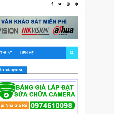
 THUẬT
LIÊN HỆ
ÁO GIÁ DỊCH VỤ