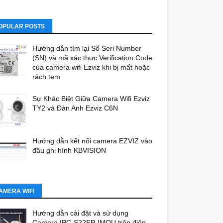
OPULAR POSTS
Hướng dẫn tìm lại Số Seri Number
(SN) và mã xác thực Verification Code
của camera wifi Ezviz khi bị mất hoặc
rách tem
Sự Khác Biệt Giữa Camera Wifi Ezviz
TY2 và Đàn Anh Ezviz C6N
Hướng dẫn kết nối camera EZVIZ vào
đầu ghi hình KBVISION
AMERA WIFI
Hướng dẫn cài đặt và sử dụng
Camera IPC-S22FP-IMOU trên điện