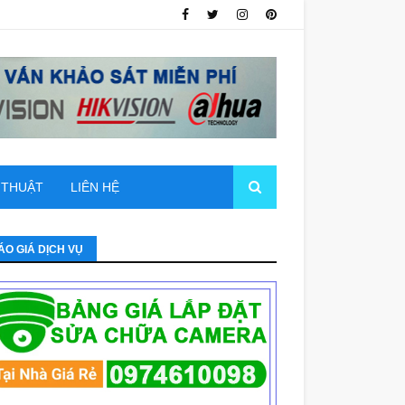
 THUẬT
LIÊN HỆ
ÁO GIÁ DỊCH VỤ