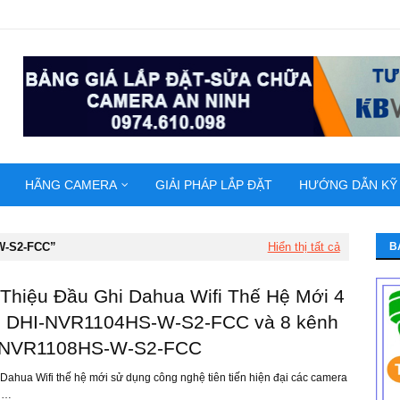
HÃNG CAMERA
GIẢI PHÁP LẮP ĐẶT
HƯỚNG DẪN KỸ
W-S2-FCC
Hiển thị tất cả
B
 Thiệu Đầu Ghi Dahua Wifi Thế Hệ Mới 4
 DHI-NVR1104HS-W-S2-FCC và 8 kênh
-NVR1108HS-W-S2-FCC
Dahua Wifi thế hệ mới sử dụng công nghệ tiên tiến hiện đại các camera
g…