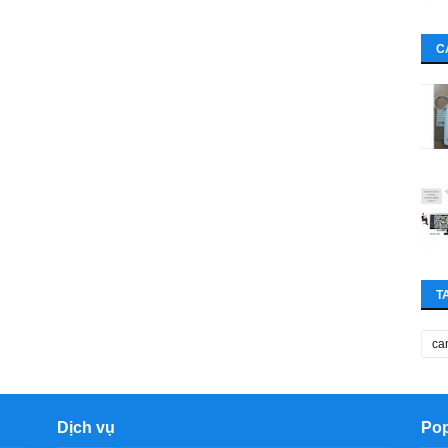
C
T
ca
Dịch vụ
Pop