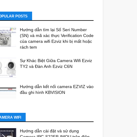
OPULAR POSTS
Hướng dẫn tìm lại Số Seri Number
(SN) và mã xác thực Verification Code
của camera wifi Ezviz khi bị mất hoặc
rách tem
Sự Khác Biệt Giữa Camera Wifi Ezviz
TY2 và Đàn Anh Ezviz C6N
Hướng dẫn kết nối camera EZVIZ vào
đầu ghi hình KBVISION
AMERA WIFI
Hướng dẫn cài đặt và sử dụng
Camera IPC-S22FP-IMOU trên điện