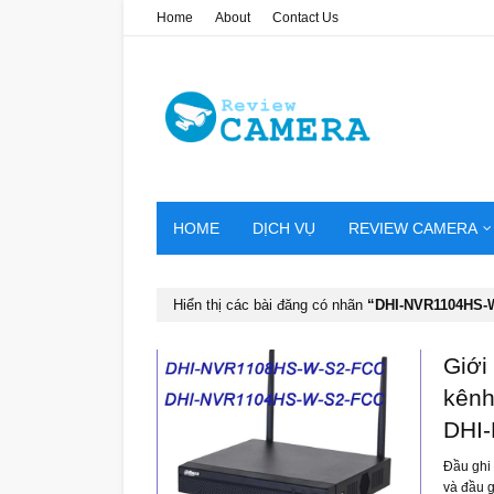
Home
About
Contact Us
HOME
DỊCH VỤ
REVIEW CAMERA
Hiển thị các bài đăng có nhãn
DHI-NVR1104HS-
Giới
kênh
DHI
Đầu ghi 
và đầu 