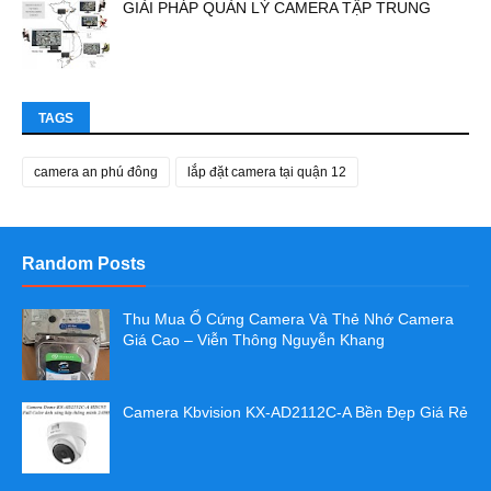
GIẢI PHÁP QUẢN LÝ CAMERA TẬP TRUNG
TAGS
camera an phú đông
lắp đặt camera tại quận 12
Random Posts
Thu Mua Ổ Cứng Camera Và Thẻ Nhớ Camera
Giá Cao – Viễn Thông Nguyễn Khang
Camera Kbvision KX-AD2112C-A Bền Đẹp Giá Rẻ