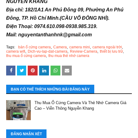
NGUYỄN KHANG
Địa chỉ: 182/1A1 An Phú Đông 09, Phường An Phú
Đông, TP. Hồ Chí Minh.(CẦU VÕ ĐÔNG NHÌ).
Điện Thoại: 0974.610.098-0938.985.319.
Mail: nguyentanthanhnk@gmail.com
Tags:
bán ổ cứng camera
Camera
camera mini
camera ngoài trời
camera wifi
Dich-vu-lap-dat-camera
Review-Camera
thiết bị lưu trữ
thu mua ổ cứng camera
thu mua thẻ nhớ camera
BẠN CÓ THỂ THÍCH NHỮNG BÀI ĐĂNG NÀY
Thu Mua Ổ Cứng Camera Và Thẻ Nhớ Camera Giá
Cao – Viễn Thông Nguyễn Khang
ĐĂNG NHẬN XÉT