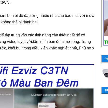
 C3WN.
iản, bền bỉ để đáp ứng nhiều nhu cầu bảo mật với mức
không thể bị đánh bại.
ể tập trung vào các tính năng cần thiết nhất để có
ng video tuyệt vời,tầm nhìn ban đêm mở rộng. Trang
c, khói bụi trong điều kiện khắc nghiệt nhất,.Phù hợp
Y
F