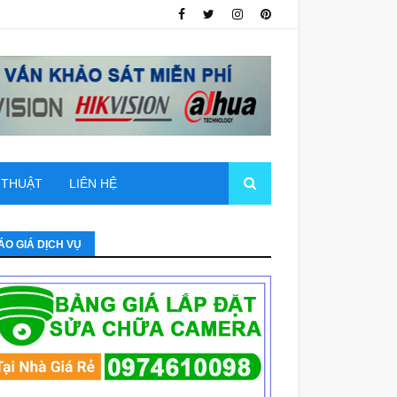
 THUẬT
LIÊN HỆ
ÁO GIÁ DỊCH VỤ