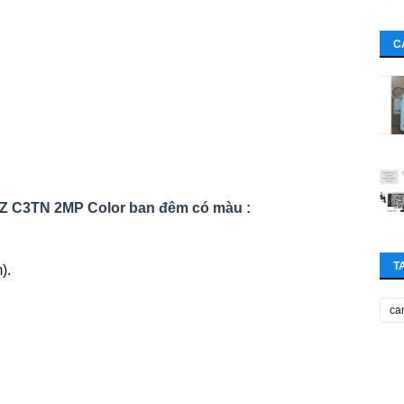
C
ZVIZ C3TN 2MP Color ban đêm có màu :
T
).
ca