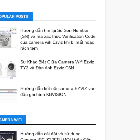
OPULAR POSTS
Hướng dẫn tìm lại Số Seri Number
(SN) và mã xác thực Verification Code
của camera wifi Ezviz khi bị mất hoặc
rách tem
Sự Khác Biệt Giữa Camera Wifi Ezviz
TY2 và Đàn Anh Ezviz C6N
Hướng dẫn kết nối camera EZVIZ vào
đầu ghi hình KBVISION
AMERA WIFI
Hướng dẫn cài đặt và sử dụng
Camera IPC-S22FP-IMOU trên điện