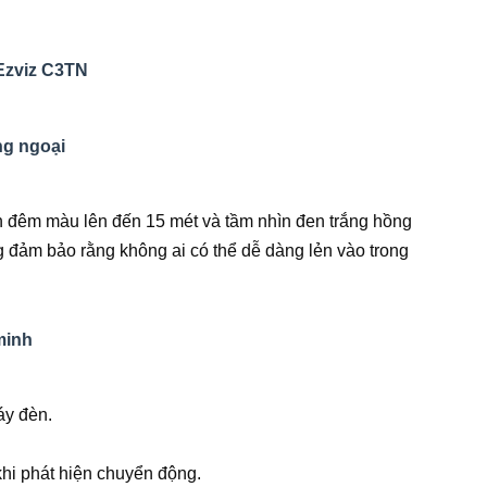
 Ezviz C3TN
ng ngoại
 đêm màu lên đến 15 mét và tầm nhìn đen trắng hồng
g đảm bảo rằng không ai có thể dễ dàng lẻn vào trong
minh
áy đèn.
khi phát hiện chuyển động.