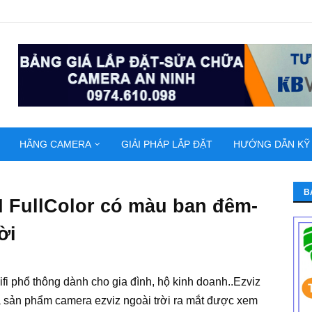
HÃNG CAMERA
GIẢI PHÁP LẮP ĐẶT
HƯỚNG DẪN KỸ
B
N FullColor có màu ban đêm-
ời
fi phổ thông dành cho gia đình, hộ kinh doanh..Ezviz
à sản phẩm
camera ezviz ngoài trời
ra mắt được xem