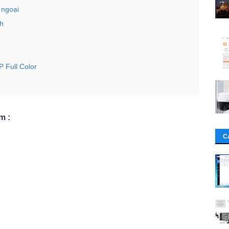
 ngoại
nh
 Full Color
m :
C