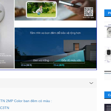
P
C
 C3TN 2MP Color ban đêm có màu :
z C3TN