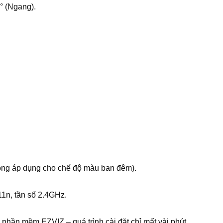
° (Ngang).
ông áp dụng cho chế độ màu ban đêm).
11n, tần số 2.4GHz.
phần mềm EZVIZ – quá trình cài đặt chỉ mất vài phút