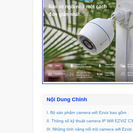
Nội Dung Chính
I. Bộ sản phẩm camera wifi Ezviz bao gồm :
II. Thông số kỹ thuật camera IP Wifi EZVIZ
III. Những tính năng nổi trội camera wifi Ezvi