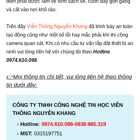
điện phải được làm vệ sinh sạch sẽ, cuốn dây gọn gàng
và cất vào nơi khô ráo.
Trên đây
Viễn Thông Nguyễn Khang
đã trình bày an toàn
lao động cũng như một số lỗi hay mắc phải khi thi công
camera quan sát. Khi có nhu cầu tư vấn lắp đặt thiết bị an
ninh vui lòng liên hệ với chúng tôi theo
Hotline
0974.610.098
.
👉Mọi thông tin chi tiết, vui lòng liên hệ theo thông
tin dưới đây:
CÔNG TY TNHH CÔNG NGHỆ TIN HỌC VIỄN
THÔNG NGUYỄN KHANG
Hotline:
0974.610.098-0938.985.319
MST:
0315197751