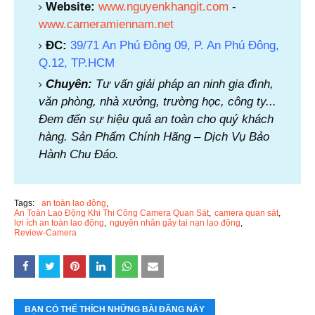
Website:
www.nguyenkhangit.com
-
www.cameramiennam.net
ĐC:
39/71 An Phú Đông 09, P. An Phú Đông,
Q.12, TP.HCM
Chuyên:
Tư vấn giải pháp an ninh gia đình,
văn phòng, nhà xưởng, trường học, công ty...
Đem đến sự hiệu quả an toàn cho quý khách
hàng. Sản Phẩm Chính Hãng – Dịch Vụ Bảo
Hành Chu Đáo.
Tags:
an toàn lao động
An Toàn Lao Động Khi Thi Công Camera Quan Sát
camera quan sát
lợi ích an toàn lao động
nguyên nhân gây tai nạn lạo động
Review-Camera
BẠN CÓ THỂ THÍCH NHỮNG BÀI ĐĂNG NÀY