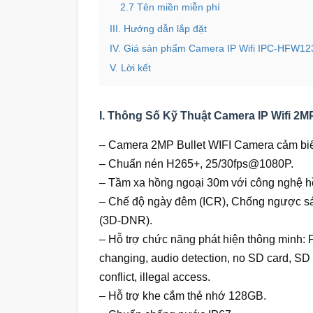
2.7 Tên miền miễn phí
III. Hướng dẫn lắp đặt
IV. Giá sản phẩm Camera IP Wifi IPC-HFW12
V. Lời kết
I. Thông Số Kỹ Thuật Camera IP Wifi
– Camera 2MP Bullet WIFI Camera cảm biế
– Chuẩn nén H265+, 25/30fps@1080P.
– Tầm xa hồng ngoại 30m với công nghệ h
– Chế độ ngày đêm (ICR), Chống ngược 
(3D-DNR).
– Hỗ trợ chức năng phát hiện thông minh: 
changing, audio detection, no SD card, SD c
conflict, illegal access.
– Hỗ trợ khe cắm thẻ nhớ 128GB.