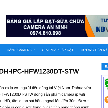
HÃNG CAMERA
GIẢI PHÁP LẮP ĐẶT
HƯỚNG DẪN KỸ
B
i DH-IPC-HFW1230DT-STW
n xa lạ với người tiêu dùng tại Việt Nam. Dahua vừa
C-HFW1230DT-STW dòng sản phẩm camera ip wifi
i FullHD, tầm quan sát hồng ngoại lên đến 30m. Được
 .Ngoài ra còn được trang bị các tính năng thông minh