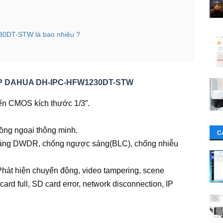
30DT-STW là bao nhiêu ?
 2MP DAHUA DH-IPC-HFW1230DT-STW
n CMOS kích thước 1/3”.
ồng ngoại thông minh.
C
sáng DWDR, chống ngược sáng(BLC), chống nhiễu
Phát hiện chuyển động, video tampering, scene
ard full, SD card error, network disconnection, IP