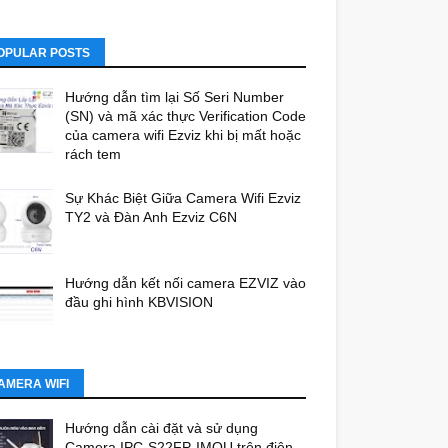
OPULAR POSTS
Hướng dẫn tìm lại Số Seri Number
(SN) và mã xác thực Verification Code
của camera wifi Ezviz khi bị mất hoặc
rách tem
Sự Khác Biệt Giữa Camera Wifi Ezviz
TY2 và Đàn Anh Ezviz C6N
Hướng dẫn kết nối camera EZVIZ vào
đầu ghi hình KBVISION
AMERA WIFI
Hướng dẫn cài đặt và sử dụng
Camera IPC-S22FP-IMOU trên điện