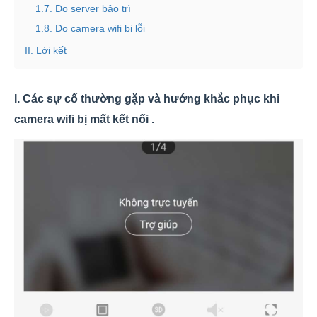
1.7. Do server bảo trì
1.8. Do camera wifi bị lỗi
II. Lời kết
I. Các sự cố thường gặp và hướng khắc phục khi
camera wifi bị mất kết nối .