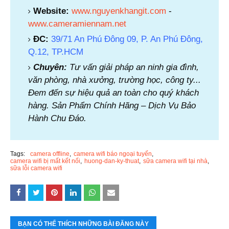
Website:
www.nguyenkhangit.com
-
www.cameramiennam.net
ĐC:
39/71 An Phú Đông 09, P. An Phú Đông,
Q.12, TP.HCM
Chuyên:
Tư vấn giải pháp an ninh gia đình,
văn phòng, nhà xưởng, trường học, công ty...
Đem đến sự hiệu quả an toàn cho quý khách
hàng. Sản Phẩm Chính Hãng – Dịch Vụ Bảo
Hành Chu Đáo.
Tags:
camera offline
camera wifi báo ngoại tuyến
camera wifi bị mất kết nối
huong-dan-ky-thuat
sữa camera wifi tại nhà
sữa lỗi camera wifi
BẠN CÓ THỂ THÍCH NHỮNG BÀI ĐĂNG NÀY