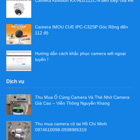
Camera Kbvision KX-AD2112C-A Bền Đẹp Giá Rẻ
Camera IMOU CUE IPC-C32SP Góc Rộng đến
112 độ
Hướng dẫn cách khắc phục camera wifi ngoại
tuyến !
Dịch vụ
Thu Mua Ổ Cứng Camera Và Thẻ Nhớ Camera
Giá Cao – Viễn Thông Nguyễn Khang
Thu mua camera cũ tại Hồ Chí Minh
0974610098-0938985319