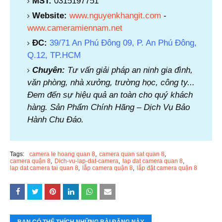
MST:
0315197751
Website:
www.nguyenkhangit.com
-
www.cameramiennam.net
ĐC:
39/71 An Phú Đông 09, P. An Phú Đông,
Q.12, TP.HCM
Chuyên:
Tư vấn giải pháp an ninh gia đình,
văn phòng, nhà xưởng, trường học, công ty...
Đem đến sự hiệu quả an toàn cho quý khách
hàng. Sản Phẩm Chính Hãng – Dịch Vụ Bảo
Hành Chu Đáo.
Tags:
camera le hoang quan 8
camera quan sat quan 8
camera quận 8
Dich-vu-lap-dat-camera
lap dat camera quan 8
lap dat camera tai quan 8
lắp camera quận 8
lắp đặt camera quận 8