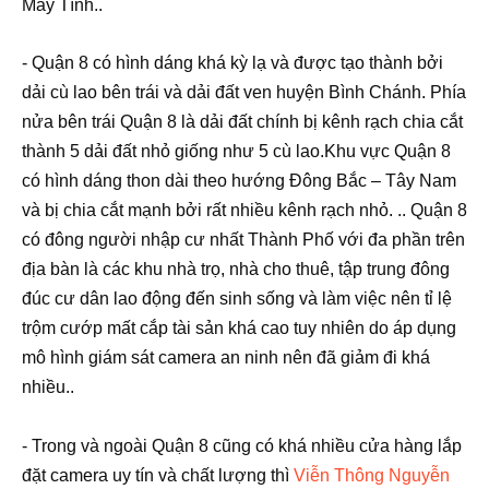
Máy Tính..
-
Quận 8 có hình dáng khá kỳ lạ và được tạo thành bởi
dải cù lao bên trái và dải đất ven huyện Bình Chánh. Phía
nửa bên trái Quận 8 là dải đất chính bị kênh rạch chia cắt
thành 5 dải đất nhỏ giống như 5 cù lao.Khu vực Quận 8
có hình dáng thon dài theo hướng Đông Bắc – Tây Nam
và bị chia cắt mạnh bởi rất nhiều kênh rạch nhỏ. .. Quận 8
có đông người nhập cư nhất Thành Phố với đa phần trên
địa bàn là các khu nhà trọ, nhà cho thuê, tập trung đông
đúc cư dân lao động đến sinh sống và làm việc nên tỉ lệ
trộm cướp mất cắp tài sản khá cao tuy nhiên do áp dụng
mô hình giám sát camera an ninh nên đã giảm đi khá
nhiều..
- Trong và ngoài Quận 8 cũng có khá nhiều cửa hàng lắp
đặt camera uy tín và chất lượng thì
Viễn Thông Nguyễn