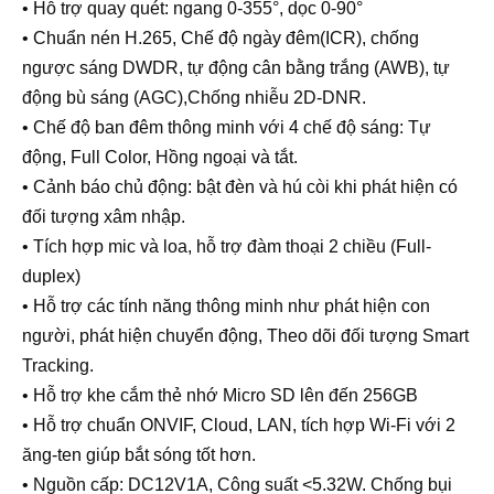
• Hỗ trợ quay quét: ngang 0-355°, dọc 0-90°
• Chuẩn nén H.265, Chế độ ngày đêm(ICR), chống
ngược sáng DWDR, tự động cân bằng trắng (AWB), tự
động bù sáng (AGC),Chống nhiễu 2D-DNR.
• Chế độ ban đêm thông minh với 4 chế độ sáng: Tự
động, Full Color, Hồng ngoại và tắt.
• Cảnh báo chủ động: bật đèn và hú còi khi phát hiện có
đối tượng xâm nhập.
• Tích hợp mic và loa, hỗ trợ đàm thoại 2 chiều (Full-
duplex)
• Hỗ trợ các tính năng thông minh như phát hiện con
người, phát hiện chuyển động, Theo dõi đối tượng Smart
Tracking.
• Hỗ trợ khe cắm thẻ nhớ Micro SD lên đến 256GB
• Hỗ trợ chuẩn ONVIF, Cloud, LAN, tích hợp Wi-Fi với 2
ăng-ten giúp bắt sóng tốt hơn.
• Nguồn cấp: DC12V1A, Công suất <5.32W. Chống bụi