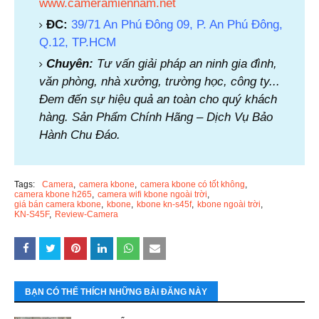
www.cameramiennam.net
ĐC:
39/71 An Phú Đông 09, P. An Phú Đông,
Q.12, TP.HCM
Chuyên:
Tư vấn giải pháp an ninh gia đình,
văn phòng, nhà xưởng, trường học, công ty...
Đem đến sự hiệu quả an toàn cho quý khách
hàng. Sản Phẩm Chính Hãng – Dịch Vụ Bảo
Hành Chu Đáo.
Tags:
Camera
camera kbone
camera kbone có tốt không
camera kbone h265
camera wifi kbone ngoài trời
giá bán camera kbone
kbone
kbone kn-s45f
kbone ngoài trời
KN-S45F
Review-Camera
BẠN CÓ THỂ THÍCH NHỮNG BÀI ĐĂNG NÀY