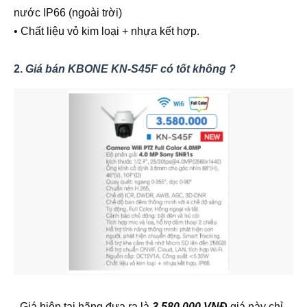
nước IP66 (ngoài trời)
• Chất liệu vỏ kim loại + nhựa kết hợp.
2.
Giá bán KBONE KN-S45F có tốt không ?
- Giá hiện tại hãng đưa ra là
3.580.000 VNĐ
giá này chỉ