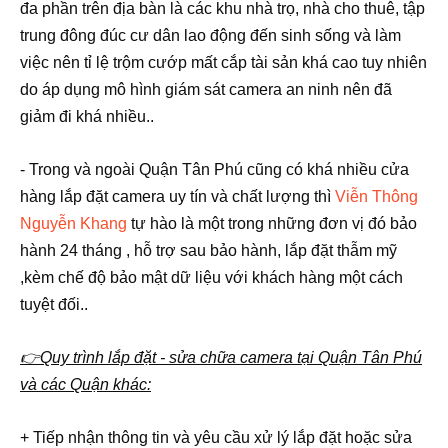
đa phần trên địa bàn
là các khu nhà trọ, nhà cho thuê, tập
trung đông đúc cư dân lao động đến sinh sống và làm
việc nên tỉ lệ trộm cướp mất cắp tài sản khá cao tuy nhiên
do áp dụng mô hình
giám sát camera an ninh nên đã
giảm đi khá nhiều..
- Trong và ngoài Quận Tân Phú cũng có khá nhiều cửa
hàng lắp đặt camera uy tín và chất lượng thì
Viễn Thông
Nguyễn Khang
tự hào là một trong những đơn vị đó
bảo
hành 24 tháng , hỗ trợ sau bảo hành, lắp đặt thẫm mỹ
,kèm chế độ bảo mật dữ liệu với khách hàng một cách
tuyệt đối..
👉Quy trình lắp đặt - sửa chữa camera tại Quận Tân Phú
và các Quận khác:
+ Tiếp nhận thông tin và yêu cầu xử lý lắp đặt hoặc sửa