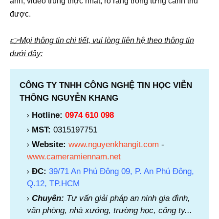
ảnh, video trung thực nhất, rỏ ràng trong từng cảnh thu
được.
👉Mọi thông tin chi tiết, vui lòng liên hệ theo thông tin
dưới đây:
CÔNG TY TNHH CÔNG NGHỆ TIN HỌC VIỄN
THÔNG NGUYỄN KHANG
Hotline:
0974 610 098
MST:
0315197751
Website:
www.nguyenkhangit.com
-
www.cameramiennam.net
ĐC:
39/71 An Phú Đông 09, P. An Phú Đông,
Q.12, TP.HCM
Chuyên:
Tư vấn giải pháp an ninh gia đình,
văn phòng, nhà xưởng, trường học, công ty...