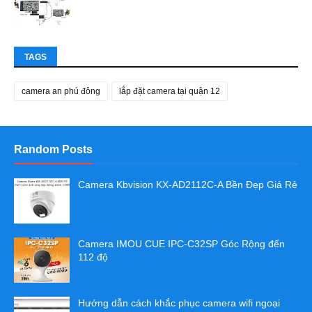
TAGS
camera an phú đông
lắp đặt camera tại quận 12
Random Posts
Camera Kbvision KX-AD2112C-A Bền Đẹp Giá Rẻ
Camera IMOU CUE IPC-C32SP Góc Rộng đến
112 độ
Hướng dẫn cách khắc phục camera wifi ngoại