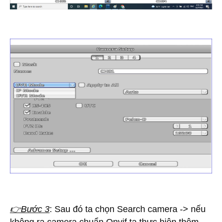
👉Bước 3
: Sau đó ta chọn Search camera -> nếu
không ra camera chuẩn Onvif ta thực hiện thêm