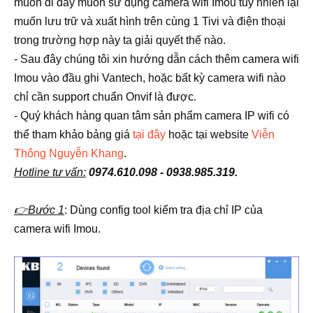
muốn đi dây muốn sử dụng camera wifi Imou tuy nhiên lại
muốn lưu trữ và xuất hình trên cùng 1 Tivi và điện thoại
trong trường hợp này ta giải quyết thế nào.
- Sau đây chúng tôi xin hướng dẫn cách thêm camera wifi
Imou vào đầu ghi Vantech, hoặc bất kỳ camera wifi nào
chỉ cần support chuẩn Onvif là được.
-
Quý khách hàng quan tâm sản phẩm camera IP wifi có
thể
tham khảo bảng giá
tại đây
hoặc tại website
Viễn
Thông Nguyễn Khang
.
Hotline tư vấn:
0974.610.098 - 0938.985.319.
👉Bước 1
: Dùng config tool kiểm tra địa chỉ IP của
camera wifi Imou.