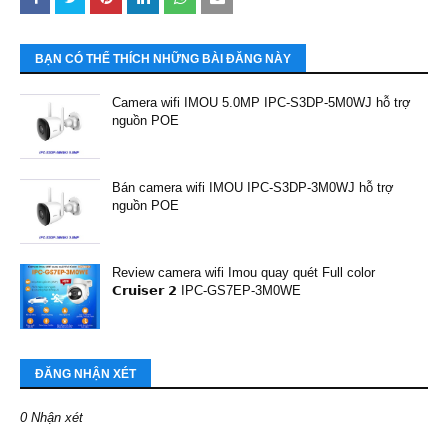
BẠN CÓ THỂ THÍCH NHỮNG BÀI ĐĂNG NÀY
Camera wifi IMOU 5.0MP IPC-S3DP-5M0WJ hỗ trợ
nguồn POE
Bán camera wifi IMOU IPC-S3DP-3M0WJ hỗ trợ
nguồn POE
Review camera wifi Imou quay quét Full color
𝗖𝗿𝘂𝗶𝘀𝗲𝗿 𝟮 IPC-GS7EP-3M0WE
ĐĂNG NHẬN XÉT
0 Nhận xét