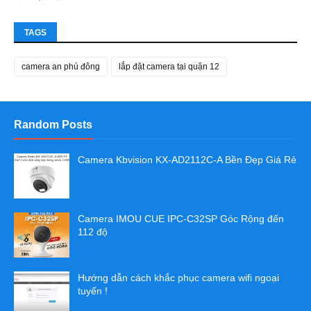
TAGS
camera an phú đông
lắp đặt camera tại quận 12
Random Posts
Camera Kbvision KX-AD2112C-A Bền Đẹp Giá Rẻ
Camera IMOU CUE IPC-C32SP Góc Rộng đến
112 độ
Hướng dẫn cách khắc phục camera wifi ngoại
tuyến !