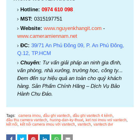
Hotline:
0974 610 098
MST:
0315197751
Website:
www.nguyenkhangit.com
-
www.cameramiennam.net
ĐC:
39/71 An Phú Đông 09, P. An Phú Đông,
Q.12, TP.HCM
Chuyên:
Tư vấn giải pháp an ninh gia đình,
văn phòng, nhà xưởng, trường học, công ty...
Đem đến sự hiệu quả an toàn cho quý khách
hàng. Sản Phẩm Chính Hãng – Dịch Vụ Bảo
Hành Chu Đáo.
Tags:
camera imou
đầu ghi vantech
đầu ghi vantech 4 kênh
đầu thu camera vantech
huong-dan-ky-thuat
ket noi imou voi vantech
kết nối
kết nối camera imou với vantech
vantech
vantech dvr