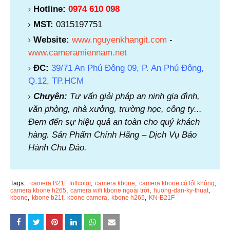
Hotline:
0974 610 098
MST:
0315197751
Website:
www.nguyenkhangit.com
-
www.cameramiennam.net
ĐC:
39/71 An Phú Đông 09, P. An Phú Đông,
Q.12, TP.HCM
Chuyên:
Tư vấn giải pháp an ninh gia đình,
văn phòng, nhà xưởng, trường học, công ty...
Đem đến sự hiệu quả an toàn cho quý khách
hàng. Sản Phẩm Chính Hãng – Dịch Vụ Bảo
Hành Chu Đáo.
Tags:
camera B21F fullcolor
camera kbone
camera kbone có tốt không
camera kbone h265
camera wifi kbone ngoài trời
huong-dan-ky-thuat
kbone
kbone b21f
kbone camera
kbone h265
KN-B21F