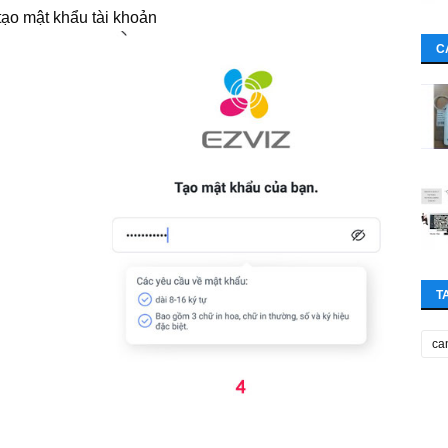
tạo mật khẩu tài khoản
C
T
ca