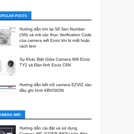
OPULAR POSTS
Hướng dẫn tìm lại Số Seri Number
(SN) và mã xác thực Verification Code
của camera wifi Ezviz khi bị mất hoặc
rách tem
Sự Khác Biệt Giữa Camera Wifi Ezviz
TY2 và Đàn Anh Ezviz C6N
Hướng dẫn kết nối camera EZVIZ vào
đầu ghi hình KBVISION
AMERA WIFI
Hướng dẫn cài đặt và sử dụng
Camera IPC-S22FP-IMOU trên điện