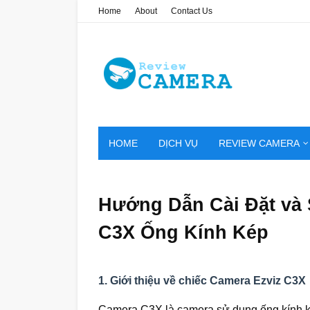
Home
About
Contact Us
HOME
DỊCH VỤ
REVIEW CAMERA
Hướng Dẫn Cài Đặt và 
C3X Ống Kính Kép
1. Giới thiệu về chiếc Camera Ezviz C3X
Camera C3X là camera sử dụng ống kính ké