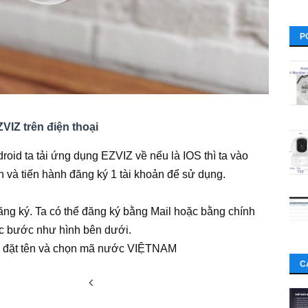
P
VIZ trên điện thoại
droid ta tải ứng dụng EZVIZ về nếu là IOS thì ta vào
n và tiến hành đăng ký 1 tài khoản để sử dụng.
ăng ký. Ta có thể đăng ký bằng Mail hoặc bằng chính
các bước như hình bên dưới.
 , đặt tên và chọn mã nước VIỆTNAM
C