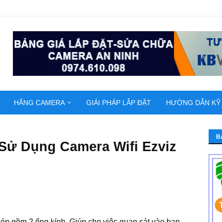
HÃNG CAMERA
GIẢI PHÁP LẮP ĐẶT
HƯỚNG DẪN KỸ
B
Sử Dụng Camera Wifi Ezviz
p gồm 2 ống kính. Giúp cho việc quan sát vào ban