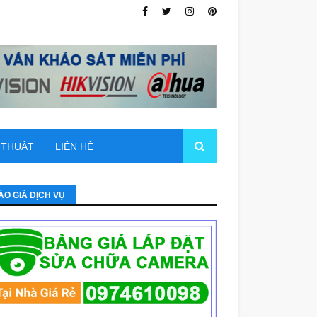
 THUẬT
LIÊN HỆ
ÁO GIÁ DỊCH VỤ