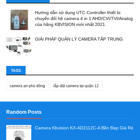
Hướng dẫn sử dụng UTC Controller thiết bị
chuyển đổi hệ camera 4 in 1 AHD/CVI/TVI/Analog
của hãng KBVISION mới nhất 2021
GIẢI PHÁP QUẢN LÝ CAMERA TẬP TRUNG
TAGS
camera an phú đông
lắp đặt camera tại quận 12
Random Posts
Camera Kbvision KX-AD2112C-A Bền Đẹp Giá Rẻ