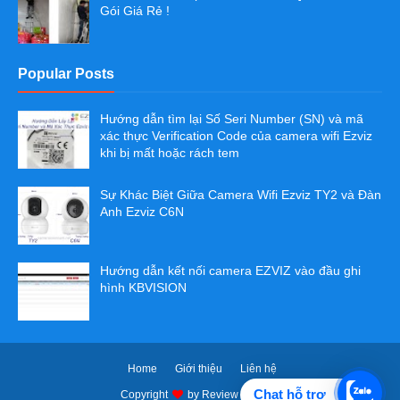
Gói Giá Rẻ !
Popular Posts
Hướng dẫn tìm lại Số Seri Number (SN) và mã
xác thực Verification Code của camera wifi Ezviz
khi bị mất hoặc rách tem
Sự Khác Biệt Giữa Camera Wifi Ezviz TY2 và Đàn
Anh Ezviz C6N
Hướng dẫn kết nối camera EZVIZ vào đầu ghi
hình KBVISION
Home
Giới thiệu
Liên hệ
Chat hỗ trợ
Copyright
by
Review Camera