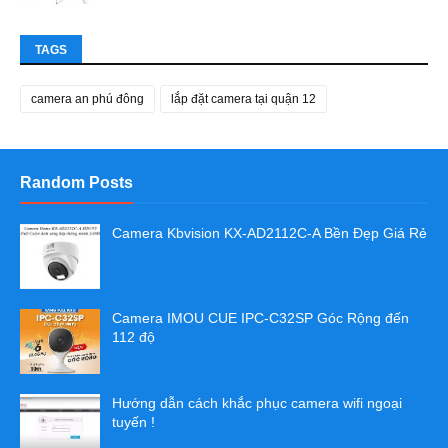
TAGS
camera an phú đông
lắp đặt camera tại quận 12
Random Posts
Camera Kbvision KX-AD2112C-A Bền Đẹp Giá Rẻ
Camera IMOU CUE IPC-C32SP Góc Rộng đến
112 độ
Hướng dẫn cách khắc phục camera wifi ngoại
tuyến !