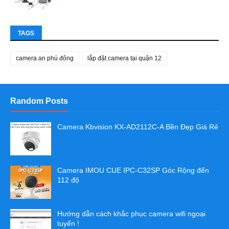
TAGS
camera an phú đông
lắp đặt camera tại quận 12
Random Posts
Camera Kbvision KX-AD2112C-A Bền Đẹp Giá Rẻ
Camera IMOU CUE IPC-C32SP Góc Rộng đến
112 độ
Hướng dẫn cách khắc phục camera wifi ngoại
tuyến !