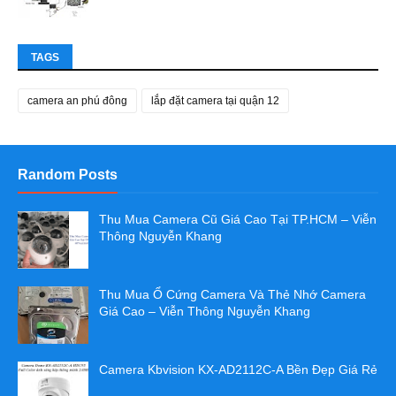
TAGS
camera an phú đông
lắp đặt camera tại quận 12
Random Posts
Thu Mua Camera Cũ Giá Cao Tại TP.HCM – Viễn
Thông Nguyễn Khang
Thu Mua Ổ Cứng Camera Và Thẻ Nhớ Camera
Giá Cao – Viễn Thông Nguyễn Khang
Camera Kbvision KX-AD2112C-A Bền Đẹp Giá Rẻ