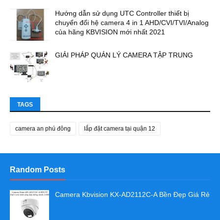
Hướng dẫn sử dụng UTC Controller thiết bị
chuyển đổi hệ camera 4 in 1 AHD/CVI/TVI/Analog
của hãng KBVISION mới nhất 2021
GIẢI PHÁP QUẢN LÝ CAMERA TẬP TRUNG
TAGS
camera an phú đông
lắp đặt camera tại quận 12
Random Posts
Camera Kbvision KX-AD2112C-A Bền Đẹp Giá Rẻ